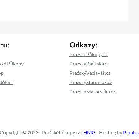
tu:
Odkazy:
PražskéPříkopy.cz
ské Příkopy
PražskáPařížská.cz
op
PražskýVaclavák.cz
dělení
PražskýStaromák.cz
PražskáMasaryčka.cz
Copyright © 2023 | PražskéPříkopy.cz |
HMG
| Hosting by
Pipni.c