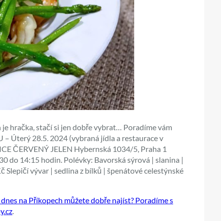
 je hračka, stačí si jen dobře vybrat… Poradíme vám
 Úterý 28.5. 2024 (vybraná jídla a restaurace v
LICE ČERVENÝ JELEN Hybernská 1034/5, Praha 1
 do 14:15 hodin. Polévky: Bavorská sýrová | slanina |
Slepičí vývar | sedlina z bílků | špenátové celestýnské
nes na Příkopech můžete dobře najíst? Poradíme s
y.cz
.