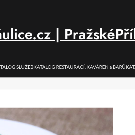
ulice.cz | PražskéPř
TALOG SLUŽEB
KATALOG RESTAURACÍ, KAVÁREN a BARŮ
KAT