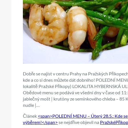
Dobře se najíst v centru Prahy na Pražských Příkopech
kde a co si dnes můžete dát dobrého! POLEDNÍ MENU –
lokalitě Pražské Příkopy) LOKALITA HYBERNSKÁ U
Obědové menu se podává ve všední dny v čase od 11:30
jablečný mošt | krutóny ze semínkového chleba – 85 Kč 
nudle |…
Článek
<span>POLEDNÍ MENU – Úterý 28.5.: Kde se d
výběrem!</span>
se nejdříve objevil na
PražskéPříkop