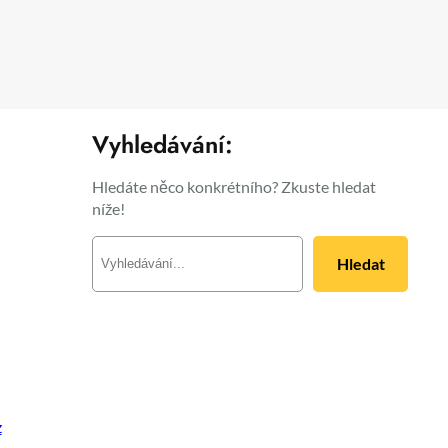
Vyhledávání:
Hledáte něco konkrétního? Zkuste hledat
níže!
H
Hledat
l
e
d
a
t
z