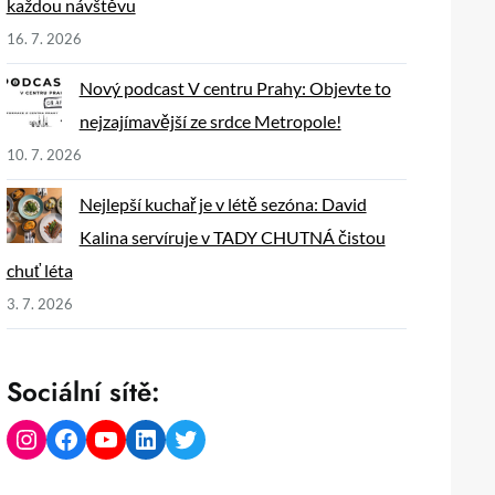
každou návštěvu
16. 7. 2026
Nový podcast V centru Prahy: Objevte to
nejzajímavější ze srdce Metropole!
10. 7. 2026
Nejlepší kuchař je v létě sezóna: David
Kalina servíruje v TADY CHUTNÁ čistou
chuť léta
3. 7. 2026
Sociální sítě:
Instagram
Facebook
YouTube
LinkedIn
Twitter