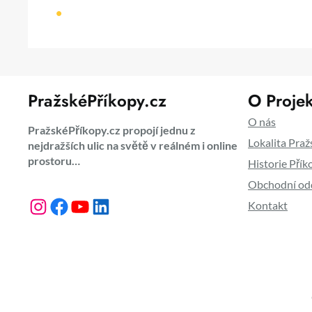
•
PražskéPříkopy.cz
O Projek
O nás
PražskéPříkopy.cz propojí jednu z
Lokalita Praž
nejdražších ulic na světě v reálném i online
prostoru…
Historie Přík
Obchodní od
Instagram
Facebook
YouTube
LinkedIn
Kontakt