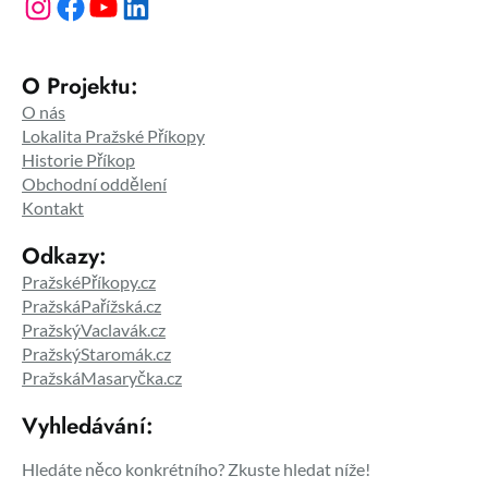
Instagram
Facebook
YouTube
LinkedIn
O Projektu:
O nás
Lokalita Pražské Příkopy
Historie Příkop
Obchodní oddělení
Kontakt
Odkazy:
PražskéPříkopy.cz
PražskáPařížská.cz
PražskýVaclavák.cz
PražskýStaromák.cz
PražskáMasaryčka.cz
Vyhledávání:
Hledáte něco konkrétního? Zkuste hledat níže!