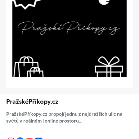
PražskéPříkopy.cz
PražskéPříkopy.cz propojí jednu z nejdražších ulic na
světě v reálném i online prostoru…