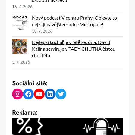
16. 7. 2026
Nový podcast V centru Prahy: Objevte to
nejzajímavější ze srdce Metropole!
10. 7. 2026
Nejlepší kuchař je v létě sezóna: David
Kalina servíruje v TADY CHUTNÁ čistou
chuť léta
3. 7. 2026
Sociální sítě:
Instagram
Facebook
YouTube
LinkedIn
Twitter
Reklama: