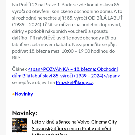
Na Poříčí 23 na Praze 1. Bude se zde konat oslava 85.
výročí od otevření ikonického obchodního domu. A to
si rozhodně nenechte ujít! 85. výročí OD BÍLÁ LABUŤ
(1939 – 2024) Těšit se můžete na hudební doprovod,
dárky v podobě nákupních voucherů a spoustu
dalšího! Při návštěvě uvidíte nové obchody a Bílou
labuť ve zcela novém kabátu. Nezapomeňte se přijít
podívat 18. března mezi 10:00 – 19:00 hodinou do
Bílé…
Článek
<span>POZVÁNKA – 18. března: Obchodní
dům Bílá labuť slaví 85. výročí (1939 – 2024)</span>
se nejdříve objevil na
PražskéPříkopy.cz
.
•
Novinky
Novinky:
Léto v kině a šance na Volvo. Cinema City
Slovanský dům v centru Prahy odmění
každou návštěvu