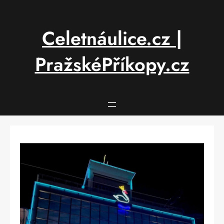
Přeskočit
na
obsah
Celetnáulice.cz |
PražskéPříkopy.cz