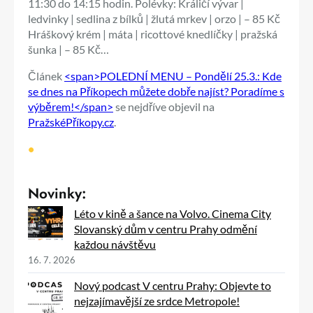
11:30 do 14:15 hodin. Polévky: Králičí vývar |
ledvinky | sedlina z bílků | žlutá mrkev | orzo | – 85 Kč
Hráškový krém | máta | ricottové knedlíčky | pražská
šunka | – 85 Kč…
Článek
<span>POLEDNÍ MENU – Pondělí 25.3.: Kde
se dnes na Příkopech můžete dobře najíst? Poradíme s
výběrem!</span>
se nejdříve objevil na
PražskéPříkopy.cz
.
•
Novinky:
Léto v kině a šance na Volvo. Cinema City
Slovanský dům v centru Prahy odmění
každou návštěvu
16. 7. 2026
Nový podcast V centru Prahy: Objevte to
nejzajímavější ze srdce Metropole!