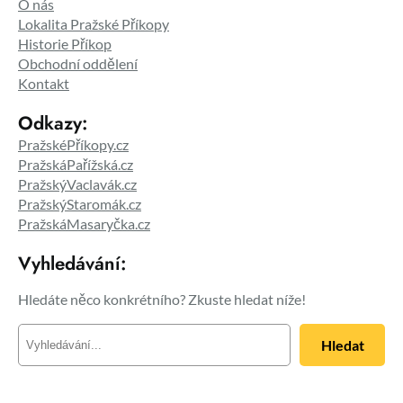
O nás
Lokalita Pražské Příkopy
Historie Příkop
Obchodní oddělení
Kontakt
Odkazy:
PražskéPříkopy.cz
PražskáPařížská.cz
PražskýVaclavák.cz
PražskýStaromák.cz
PražskáMasaryčka.cz
Vyhledávání:
Hledáte něco konkrétního? Zkuste hledat níže!
H
Hledat
l
e
d