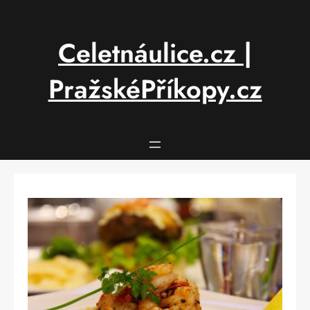
Přeskočit
na
obsah
Celetnáulice.cz |
PražskéPříkopy.cz