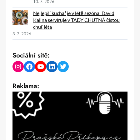
10. 7. 2026
Nejlepší kuchař je v létě sezóna: David
Kalina servíruje v TADY CHUTNÁ čistou
chuť léta
3. 7. 2026
Sociální sítě:
Instagram
Facebook
YouTube
LinkedIn
Twitter
Reklama: