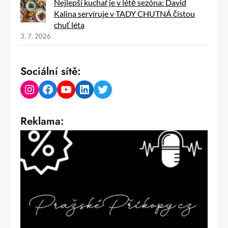
Nejlepší kuchař je v létě sezóna: David
Kalina servíruje v TADY CHUTNÁ čistou
chuť léta
3. 7. 2026
Sociální sítě:
Instagram
Facebook
YouTube
LinkedIn
Twitter
Reklama: