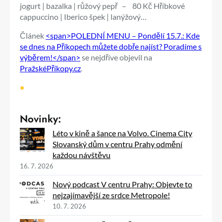
jogurt | bazalka | růžový pepř – 80 Kč Hříbkové
cappuccino | Iberico špek | lanýžový…
Článek
<span>POLEDNÍ MENU – Pondělí 15.7.: Kde
se dnes na Příkopech můžete dobře najíst? Poradíme s
výběrem!</span>
se nejdříve objevil na
PražskéPříkopy.cz
.
•
Novinky:
Léto v kině a šance na Volvo. Cinema City
Slovanský dům v centru Prahy odmění
každou návštěvu
16. 7. 2026
Nový podcast V centru Prahy: Objevte to
nejzajímavější ze srdce Metropole!
10. 7. 2026