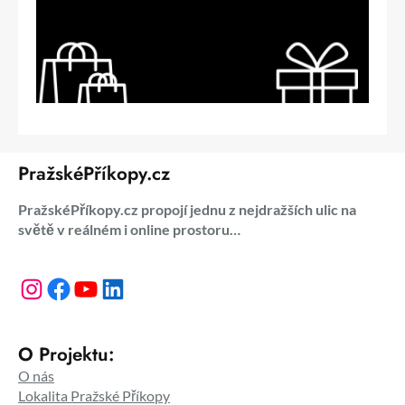
PražskéPříkopy.cz
PražskéPříkopy.cz propojí jednu z nejdražších ulic na
světě v reálném i online prostoru…
Instagram
Facebook
YouTube
LinkedIn
O Projektu:
O nás
Lokalita Pražské Příkopy