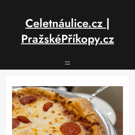
Přeskočit
na
obsah
Celetnáulice.cz |
PražskéPříkopy.cz