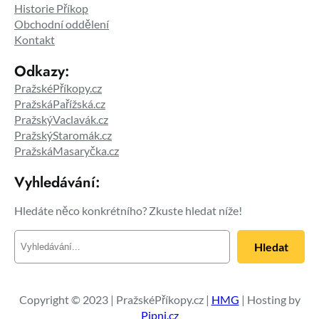
Historie Příkop
Obchodní oddělení
Kontakt
Odkazy:
PražskéPříkopy.cz
PražskáPařížská.cz
PražskýVaclavák.cz
PražskýStaromák.cz
PražskáMasaryčka.cz
Vyhledávání:
Hledáte něco konkrétního? Zkuste hledat níže!
H
Hledat
l
e
d
a
Copyright © 2023 | PražskéPříkopy.cz |
HMG
| Hosting by
t
Pipni.cz